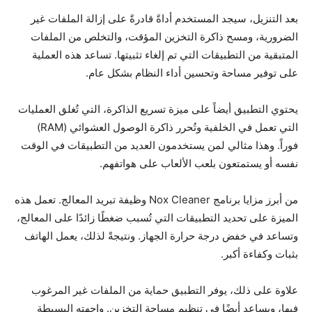
بعد التنزيل، سيجد المستخدم أداةً قادرةً على إزالة الملفات غير
الضرورية، ومسح ذاكرة التخزين المؤقت، والتخلص من الملفات
المتبقية من التطبيقات التي تم إلغاء تثبيتها. تساعد هذه العملية
على توفير مساحة وتحسين أداء النظام بشكل عام.
يحتوي التطبيق أيضاً على ميزة تسريع الذاكرة، التي تُغلق العمليات
التي تعمل في الخلفية وتُحرر ذاكرة الوصول العشوائي (RAM)
فوراً. وهذا مثالي لمن يستخدمون العديد من التطبيقات في الوقت
نفسه أو يستمتعون بلعب الألعاب على هواتفهم.
من أبرز مزايا برنامج Nox Cleaner وظيفة تبريد المعالج. تعمل هذه
الميزة على تحديد التطبيقات التي تُسبب ضغطًا زائدًا على المعالج،
وتساعد في خفض درجة حرارة الجهاز. ونتيجةً لذلك، يعمل الهاتف
بثبات وكفاءة أكبر.
علاوة على ذلك، يوفر التطبيق حماية من الملفات غير المرغوب
فيها، ويساعد أيضًا في تنظيم مساحة التخزين. واجهته البسيطة