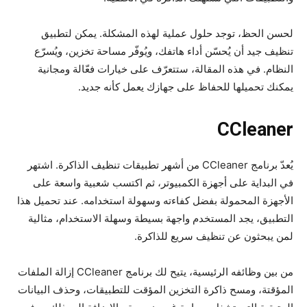
لحسن الحظ، توجد حلول عملية لهذه المشكلة. يمكن لتطبيق
تنظيف جيد أن يُحسّن أداء هاتفك، ويُوفّر مساحة تخزين، ويُسرّع
النظام. في هذه المقالة، ستتعرّف على خيارات فعّالة ومجانية
يمكنك تحميلها للحفاظ على جهازك يعمل كأنه جديد.
CCleaner
يُعدّ برنامج CCleaner من أشهر تطبيقات تنظيف الذاكرة. اشتهر
في البداية على أجهزة الكمبيوتر، ثم اكتسب شعبية واسعة على
الأجهزة المحمولة بفضل كفاءته وسهولة استخدامه. عند تحميل هذا
التطبيق، يجد المستخدم واجهة بسيطة وسهلة الاستخدام، مثالية
لمن يبحثون عن تنظيف سريع للذاكرة.
من بين وظائفه الرئيسية، يتيح لك برنامج CCleaner إزالة الملفات
المؤقتة، ومسح ذاكرة التخزين المؤقت للتطبيقات، وحذف البيانات