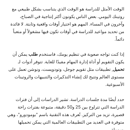
الوقت الأمثل للدراسة هو الوقت الذي يتناسب بشكل طبيعي مع
روتينك اليومي. بعض الناس يكونون أكثر إنتاجية في الصباح،
وآخرون في المساء. المهم هو اختيار أوقات واقعية وثابتة. لا فائدة
من تحديد مواعيد للدراسة في أوقات تكون فيها مشغولاً أو متعباً
دائماً.
إذا كنت تواجه صعوبة في تنظيم يومك، فاستخدم
طلب
يمكن أن
يكون التقويم أو أداة إدارة المهام مفيدًا للغاية. تتوفر أدوات لـ
تحميل
, تطبيقات مثل تقويم جوجل، وتودويست، ونوشن تعمل على
مستوى العالم وتتيح لك إنشاء التذكيرات والتنبيهات والروتينات
الأسبوعية.
حدد أيضًا مدة جلسات الدراسة. تشير الدراسات إلى أن فترات
الدراسة التي تتراوح بين 25 و50 دقيقة، متبوعة بفترات راحة
قصيرة، تزيد من التركيز. تُعرف هذه التقنية باسم "بومودورو"، وهي
متوفرة في العديد من التطبيقات العالمية التي يمكن تحميلها
بسهولة.