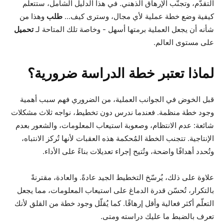
التقدّم، وتجنّب الإرهاق الذهني. في هذا الدليل الشامل، ستتعلّم
كيفية وضع خطة عملية لأي مجال، وسترى كيف...
طلب
وهذا من
شأنه أن يجعل العملية برمتها أسهل - وخاصة تلك المتاحة لـ
تحميل
على مستوى العالم.
لماذا تعتبر خطة الدراسة ضرورية؟
قبل الخوض في الجوانب العملية، من الضروري فهم سبب أهمية
وجود خطة منظمة. فعندما ندرس دون تخطيط، نواجه ثلاث مشكلات
شائعة: عدم الانتظام، وصعوبة استيعاب المعلومات، والشعور بعدم
الإنتاجية. تتجنب الخطة المُحكمة هذه العقبات لأنها تُركز الانتباه،
وتُحدد أهدافًا واضحة، وتُتيح إجراء تعديلات بناءً على الأداء.
علاوة على ذلك، يُرسّخ التخطيط الجيد عادةً. والعادة، مقترنةً
بالتكرار، تُحسّن قدرة الدماغ على استيعاب المعلومات، مما يجعل
التعلّم أكثر فعالية وأقل إرهاقًا. كما يُقلّل وجود خطة من القلق لأنك
تعرف بالضبط ما عليك دراسته ومتى.