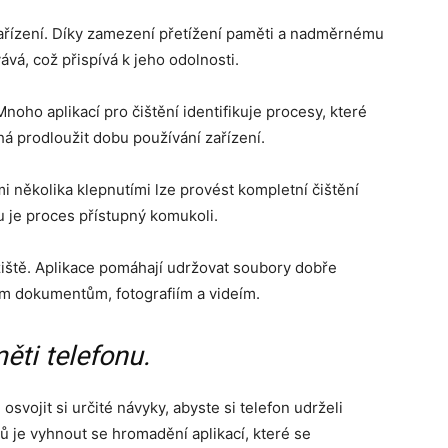
 zařízení. Díky zamezení přetížení paměti a nadměrnému
vá, což přispívá k jeho odolnosti.
oho aplikací pro čištění identifikuje procesy, které
á prodloužit dobu používání zařízení.
i několika klepnutími lze provést kompletní čištění
u je proces přístupný komukoli.
iště. Aplikace pomáhají udržovat soubory dobře
ým dokumentům, fotografiím a videím.
ěti telefonu.
é osvojit si určité návyky, abyste si telefon udrželi
pů je vyhnout se hromadění aplikací, které se