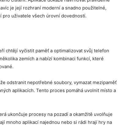
avíc je její rozhraní moderní a snadno použitelné,
ší pro uživatele všech úrovní dovedností.
ří chtějí vyčistit paměť a optimalizovat svůj telefon
několika zemích a nabízí kombinaci funkcí, které
zované.
okáže odstranit nepotřebné soubory, vymazat mezipaměť
aných aplikacích. Tento proces pomáhá uvolnit místo a
která ukončuje procesy na pozadí a okamžitě uvolňuje
vají mnoho aplikací najednou nebo si rádi hrají hry na