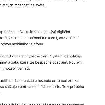
platných možností na světě.
polečností Avast, která se zabývá digitální
ročilými optimalizačními funkcemi, což z ní činí
ší výkon mobilního telefonu.
p k podrobné analýze zařízení. Systém identifikuje
ěť a data, která lze bezpečně odstranit. Pouhými
é množství paměti.
 aplikací. Tato funkce umožňuje přepnout zřídka
se snižuje spotřeba paměti a baterie. To v průběhu
.
ckého čištění. Aplikace dokáže navrhovat pravidelné