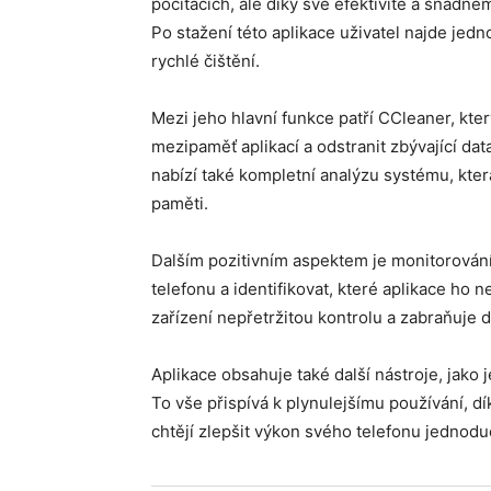
počítačích, ale díky své efektivitě a snadném
Po stažení této aplikace uživatel najde jednod
rychlé čištění.
Mezi jeho hlavní funkce patří CCleaner, kt
mezipaměť aplikací a odstranit zbývající dat
nabízí také kompletní analýzu systému, kter
paměti.
Dalším pozitivním aspektem je monitorování
telefonu a identifikovat, které aplikace ho 
zařízení nepřetržitou kontrolu a zabraňuje
Aplikace obsahuje také další nástroje, jako j
To vše přispívá k plynulejšímu používání, dí
chtějí zlepšit výkon svého telefonu jednod