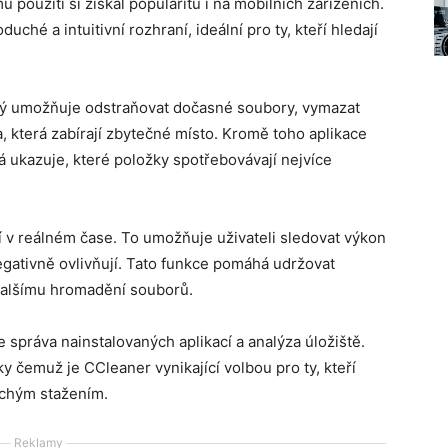
u použití si získal popularitu i na mobilních zařízeních.
uché a intuitivní rozhraní, ideální pro ty, kteří hledají
erý umožňuje odstraňovat dočasné soubory, vymazat
a, která zabírají zbytečné místo. Kromě toho aplikace
á ukazuje, které položky spotřebovávají nejvíce
 v reálném čase. To umožňuje uživateli sledovat výkon
negativně ovlivňují. Tato funkce pomáhá udržovat
 dalšímu hromadění souborů.
e správa nainstalovaných aplikací a analýza úložiště.
ky čemuž je CCleaner vynikající volbou pro ty, kteří
uchým stažením.
Reklamy