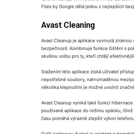
Files by Google dělá jednu z nejlepších bez
Avast Cleaning
Avast Cleanup je aplikace vyvinutá známou s
bezpečností. Kombinuje funkce čištění s pok
skvělou volbu pro ty, kteří chtějí efektivněj
Stažením této aplikace získá uživatel přístu
nepotřebné soubory, nahromaděnou mezipam
několika klepnutími je možné uvolnit značn
Avast Cleanup vyniká také funkcí hibernace
používané aplikace do režimu spánku, čímž 
času pomáhá výrazně zlepšit výkon telefonu
Další zajímavou funkcí je asistent automati