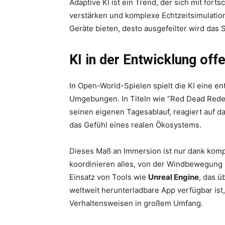
Adaptive KI ist ein Trend, der sich mit for
verstärken und komplexe Echtzeitsimulatio
Geräte bieten, desto ausgefeilter wird das 
KI in der Entwicklung off
In Open-World-Spielen spielt die KI eine e
Umgebungen. In Titeln wie “Red Dead Redem
seinen eigenen Tagesablauf, reagiert auf d
das Gefühl eines realen Ökosystems.
Dieses Maß an Immersion ist nur dank kompl
koordinieren alles, von der Windbewegung b
Einsatz von Tools wie
Unreal Engine
, das ü
weltweit herunterladbare App verfügbar ist,
Verhaltensweisen in großem Umfang.