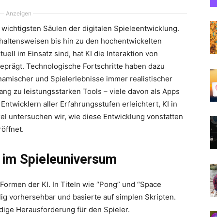
Anzeigen
er wichtigsten Säulen der digitalen Spieleentwicklung.
haltensweisen bis hin zu den hochentwickelten
ell im Einsatz sind, hat KI die Interaktion von
geprägt. Technologische Fortschritte haben dazu
ynamischer und Spielerlebnisse immer realistischer
ng zu leistungsstarken Tools – viele davon als Apps
ntwicklern aller Erfahrungsstufen erleichtert, KI in
ikel untersuchen wir, wie diese Entwicklung vonstatten
öffnet.
 im Spieleuniversum
 Formen der KI. In Titeln wie “Pong” und “Space
lig vorhersehbar und basierte auf simplen Skripten.
ndige Herausforderung für den Spieler.