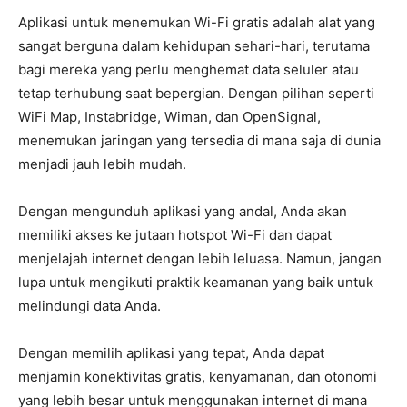
Aplikasi untuk menemukan Wi-Fi gratis adalah alat yang
sangat berguna dalam kehidupan sehari-hari, terutama
bagi mereka yang perlu menghemat data seluler atau
tetap terhubung saat bepergian. Dengan pilihan seperti
WiFi Map, Instabridge, Wiman, dan OpenSignal,
menemukan jaringan yang tersedia di mana saja di dunia
menjadi jauh lebih mudah.
Dengan mengunduh aplikasi yang andal, Anda akan
memiliki akses ke jutaan hotspot Wi-Fi dan dapat
menjelajah internet dengan lebih leluasa. Namun, jangan
lupa untuk mengikuti praktik keamanan yang baik untuk
melindungi data Anda.
Dengan memilih aplikasi yang tepat, Anda dapat
menjamin konektivitas gratis, kenyamanan, dan otonomi
yang lebih besar untuk menggunakan internet di mana