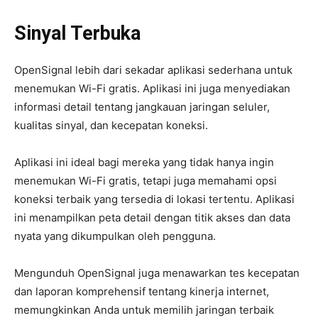
Sinyal Terbuka
OpenSignal lebih dari sekadar aplikasi sederhana untuk
menemukan Wi-Fi gratis. Aplikasi ini juga menyediakan
informasi detail tentang jangkauan jaringan seluler,
kualitas sinyal, dan kecepatan koneksi.
Aplikasi ini ideal bagi mereka yang tidak hanya ingin
menemukan Wi-Fi gratis, tetapi juga memahami opsi
koneksi terbaik yang tersedia di lokasi tertentu. Aplikasi
ini menampilkan peta detail dengan titik akses dan data
nyata yang dikumpulkan oleh pengguna.
Mengunduh OpenSignal juga menawarkan tes kecepatan
dan laporan komprehensif tentang kinerja internet,
memungkinkan Anda untuk memilih jaringan terbaik