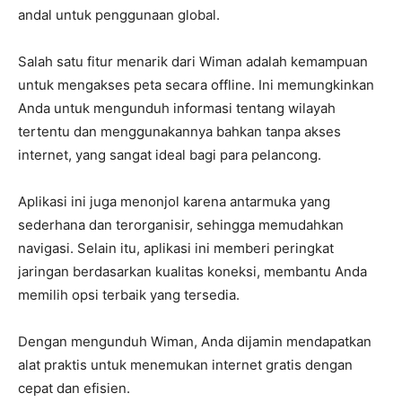
andal untuk penggunaan global.
Salah satu fitur menarik dari Wiman adalah kemampuan
untuk mengakses peta secara offline. Ini memungkinkan
Anda untuk mengunduh informasi tentang wilayah
tertentu dan menggunakannya bahkan tanpa akses
internet, yang sangat ideal bagi para pelancong.
Aplikasi ini juga menonjol karena antarmuka yang
sederhana dan terorganisir, sehingga memudahkan
navigasi. Selain itu, aplikasi ini memberi peringkat
jaringan berdasarkan kualitas koneksi, membantu Anda
memilih opsi terbaik yang tersedia.
Dengan mengunduh Wiman, Anda dijamin mendapatkan
alat praktis untuk menemukan internet gratis dengan
cepat dan efisien.