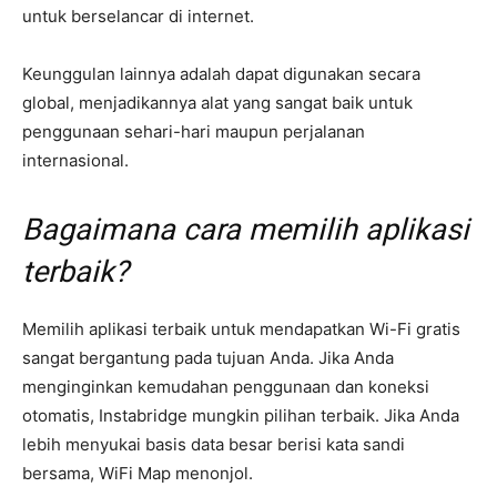
untuk berselancar di internet.
Keunggulan lainnya adalah dapat digunakan secara
global, menjadikannya alat yang sangat baik untuk
penggunaan sehari-hari maupun perjalanan
internasional.
Bagaimana cara memilih aplikasi
terbaik?
Memilih aplikasi terbaik untuk mendapatkan Wi-Fi gratis
sangat bergantung pada tujuan Anda. Jika Anda
menginginkan kemudahan penggunaan dan koneksi
otomatis, Instabridge mungkin pilihan terbaik. Jika Anda
lebih menyukai basis data besar berisi kata sandi
bersama, WiFi Map menonjol.