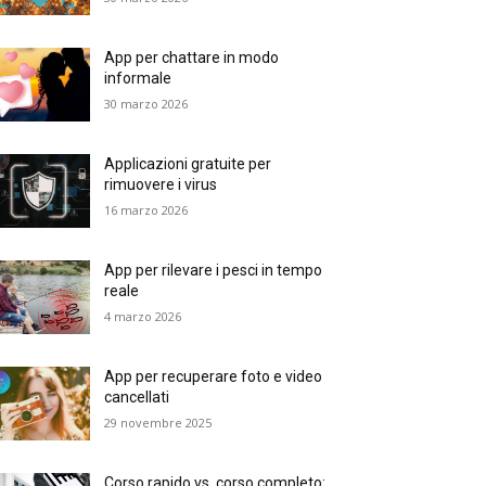
App per chattare in modo
informale
30 marzo 2026
Applicazioni gratuite per
rimuovere i virus
16 marzo 2026
App per rilevare i pesci in tempo
reale
4 marzo 2026
App per recuperare foto e video
cancellati
29 novembre 2025
Corso rapido vs. corso completo: