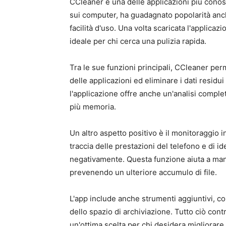
CCleaner è una delle applicazioni più conos
sui computer, ha guadagnato popolarità anche
facilità d'uso. Una volta scaricata l'applicazi
ideale per chi cerca una pulizia rapida.
Tra le sue funzioni principali, CCleaner per
delle applicazioni ed eliminare i dati residu
l'applicazione offre anche un'analisi comp
più memoria.
Un altro aspetto positivo è il monitoraggio 
traccia delle prestazioni del telefono e di i
negativamente. Questa funzione aiuta a mant
prevenendo un ulteriore accumulo di file.
L'app include anche strumenti aggiuntivi, com
dello spazio di archiviazione. Tutto ciò con
un'ottima scelta per chi desidera migliorare