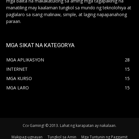
mga balita na makakatulong sa aming mga tagapakinig na
manatiling may kaalaman tungkol sa mundo ng teknolohiya at
paglalaro sa isang malinaw, simple, at laging napapanahong
paraan.
MGA SIKAT NA KATEGORYA
MGA APLIKASYON
28
INTERNET
15
MGA KURSO
15
MGA LARO
15
Ccv Gaming! © 2013. Lahat ng karapatan ay nakalaan.
Makipag-ugnayan
Tungkol sa Amin
Mga Tuntunin ng Paggamit