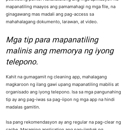
mapanatiling maayos ang pamamahagi ng mga file, na
ginagawang mas madali ang pag-access sa
mahahalagang dokumento, larawan, at video.
Mga tip para mapanatiling
malinis ang memorya ng iyong
telepono.
Kahit na gumagamit ng cleaning app, mahalagang
magkaroon ng ilang gawi upang mapanatiling mabilis at
organisado ang iyong telepono. Isa sa mga pangunahing
tip ay ang pag-iwas sa pag-iipon ng mga app na hindi
madalas gamitin.
Isa pang rekomendasyon ay ang regular na pag-clear ng
cache. Maraming application ang nag-iimbak ng