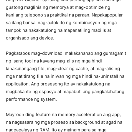
gustong maglinis ng memorya at mag-optimize ng
kanilang telepono sa praktikal na paraan. Napakapopular
sa ilang bansa, nag-aalok ito ng kombinasyon ng mga
tampok na nakakatulong na mapanatiling mabilis at
organisado ang device.
Pagkatapos mag-download, makakahanap ang gumagamit
ng isang tool na kayang mag-alis ng mga hindi
kinakailangang file, mag-clear ng cache, at mag-alis ng
mga natitirang file na iniwan ng mga hindi na-uninstall na
application. Ang prosesong ito ay nakakatulong na
magbakante ng espasyo at mapabuti ang pangkalahatang
performance ng system.
Mayroon ding feature na memory acceleration ang app,
na nagsasara ng mga proseso sa background at agad na
nagpapalaya ng RAM. Ito ay mainam para sa mga