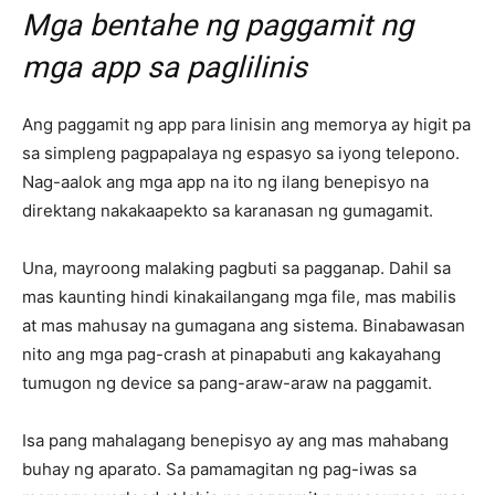
Mga bentahe ng paggamit ng
mga app sa paglilinis
Ang paggamit ng app para linisin ang memorya ay higit pa
sa simpleng pagpapalaya ng espasyo sa iyong telepono.
Nag-aalok ang mga app na ito ng ilang benepisyo na
direktang nakakaapekto sa karanasan ng gumagamit.
Una, mayroong malaking pagbuti sa pagganap. Dahil sa
mas kaunting hindi kinakailangang mga file, mas mabilis
at mas mahusay na gumagana ang sistema. Binabawasan
nito ang mga pag-crash at pinapabuti ang kakayahang
tumugon ng device sa pang-araw-araw na paggamit.
Isa pang mahalagang benepisyo ay ang mas mahabang
buhay ng aparato. Sa pamamagitan ng pag-iwas sa