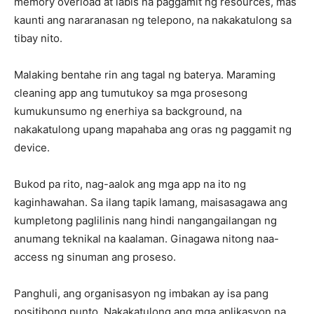
memory overload at labis na paggamit ng resources, mas
kaunti ang nararanasan ng telepono, na nakakatulong sa
tibay nito.
Malaking bentahe rin ang tagal ng baterya. Maraming
cleaning app ang tumutukoy sa mga prosesong
kumukunsumo ng enerhiya sa background, na
nakakatulong upang mapahaba ang oras ng paggamit ng
device.
Bukod pa rito, nag-aalok ang mga app na ito ng
kaginhawahan. Sa ilang tapik lamang, maisasagawa ang
kumpletong paglilinis nang hindi nangangailangan ng
anumang teknikal na kaalaman. Ginagawa nitong naa-
access ng sinuman ang proseso.
Panghuli, ang organisasyon ng imbakan ay isa pang
positibong punto. Nakakatulong ang mga aplikasyon na