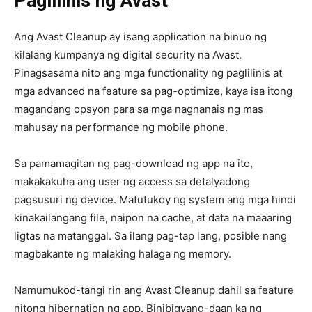
Paglilinis ng Avast
Ang Avast Cleanup ay isang application na binuo ng
kilalang kumpanya ng digital security na Avast.
Pinagsasama nito ang mga functionality ng paglilinis at
mga advanced na feature sa pag-optimize, kaya isa itong
magandang opsyon para sa mga nagnanais ng mas
mahusay na performance ng mobile phone.
Sa pamamagitan ng pag-download ng app na ito,
makakakuha ang user ng access sa detalyadong
pagsusuri ng device. Matutukoy ng system ang mga hindi
kinakailangang file, naipon na cache, at data na maaaring
ligtas na matanggal. Sa ilang pag-tap lang, posible nang
magbakante ng malaking halaga ng memory.
Namumukod-tangi rin ang Avast Cleanup dahil sa feature
nitong hibernation ng app. Binibigyang-daan ka ng