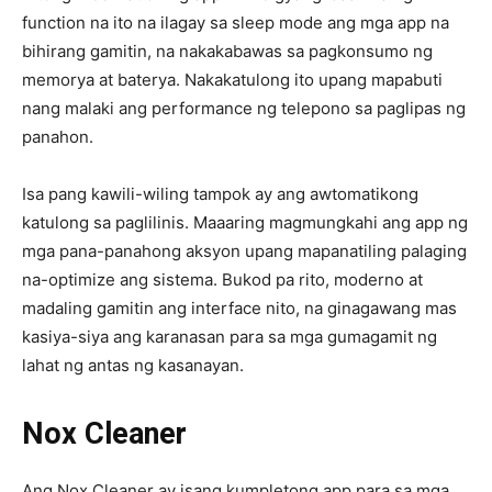
function na ito na ilagay sa sleep mode ang mga app na
bihirang gamitin, na nakakabawas sa pagkonsumo ng
memorya at baterya. Nakakatulong ito upang mapabuti
nang malaki ang performance ng telepono sa paglipas ng
panahon.
Isa pang kawili-wiling tampok ay ang awtomatikong
katulong sa paglilinis. Maaaring magmungkahi ang app ng
mga pana-panahong aksyon upang mapanatiling palaging
na-optimize ang sistema. Bukod pa rito, moderno at
madaling gamitin ang interface nito, na ginagawang mas
kasiya-siya ang karanasan para sa mga gumagamit ng
lahat ng antas ng kasanayan.
Nox Cleaner
Ang Nox Cleaner ay isang kumpletong app para sa mga