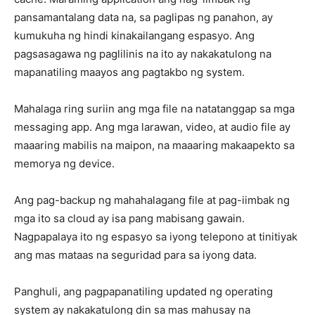
pansamantalang data na, sa paglipas ng panahon, ay
kumukuha ng hindi kinakailangang espasyo. Ang
pagsasagawa ng paglilinis na ito ay nakakatulong na
mapanatiling maayos ang pagtakbo ng system.
Mahalaga ring suriin ang mga file na natatanggap sa mga
messaging app. Ang mga larawan, video, at audio file ay
maaaring mabilis na maipon, na maaaring makaapekto sa
memorya ng device.
Ang pag-backup ng mahahalagang file at pag-iimbak ng
mga ito sa cloud ay isa pang mabisang gawain.
Nagpapalaya ito ng espasyo sa iyong telepono at tinitiyak
ang mas mataas na seguridad para sa iyong data.
Panghuli, ang pagpapanatiling updated ng operating
system ay nakakatulong din sa mas mahusay na