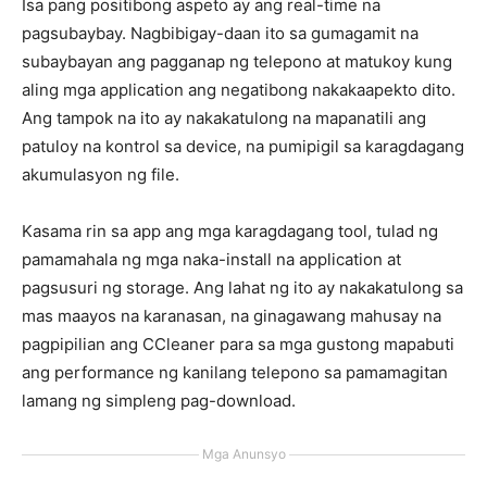
Isa pang positibong aspeto ay ang real-time na
pagsubaybay. Nagbibigay-daan ito sa gumagamit na
subaybayan ang pagganap ng telepono at matukoy kung
aling mga application ang negatibong nakakaapekto dito.
Ang tampok na ito ay nakakatulong na mapanatili ang
patuloy na kontrol sa device, na pumipigil sa karagdagang
akumulasyon ng file.
Kasama rin sa app ang mga karagdagang tool, tulad ng
pamamahala ng mga naka-install na application at
pagsusuri ng storage. Ang lahat ng ito ay nakakatulong sa
mas maayos na karanasan, na ginagawang mahusay na
pagpipilian ang CCleaner para sa mga gustong mapabuti
ang performance ng kanilang telepono sa pamamagitan
lamang ng simpleng pag-download.
Mga Anunsyo