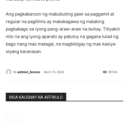
Ang pagkakaroon ng mabubuting gawi sa paggamit at
regular na paglilinis ay makakagawa ng malaking
pagbabago sa iyong pang-araw-araw na buhay. Titiyakin
nito na ang iyong aparato ay patuloy na gagana tulad ng
bago nang mas matagal, na magbibigay ng mas kasiya-
siyang karanasan.
Ni
admin_bruno
Abril 15, 2026
38134
MGA KAUGNAY NA ARTIKULO