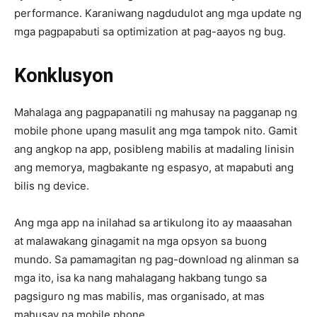
performance. Karaniwang nagdudulot ang mga update ng
mga pagpapabuti sa optimization at pag-aayos ng bug.
Konklusyon
Mahalaga ang pagpapanatili ng mahusay na pagganap ng
mobile phone upang masulit ang mga tampok nito. Gamit
ang angkop na app, posibleng mabilis at madaling linisin
ang memorya, magbakante ng espasyo, at mapabuti ang
bilis ng device.
Ang mga app na inilahad sa artikulong ito ay maaasahan
at malawakang ginagamit na mga opsyon sa buong
mundo. Sa pamamagitan ng pag-download ng alinman sa
mga ito, isa ka nang mahalagang hakbang tungo sa
pagsiguro ng mas mabilis, mas organisado, at mas
mahusay na mobile phone.