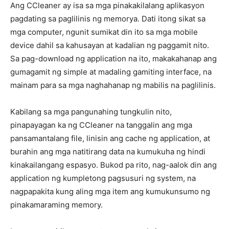
Ang CCleaner ay isa sa mga pinakakilalang aplikasyon
pagdating sa paglilinis ng memorya. Dati itong sikat sa
mga computer, ngunit sumikat din ito sa mga mobile
device dahil sa kahusayan at kadalian ng paggamit nito.
Sa pag-download ng application na ito, makakahanap ang
gumagamit ng simple at madaling gamiting interface, na
mainam para sa mga naghahanap ng mabilis na paglilinis.
Kabilang sa mga pangunahing tungkulin nito,
pinapayagan ka ng CCleaner na tanggalin ang mga
pansamantalang file, linisin ang cache ng application, at
burahin ang mga natitirang data na kumukuha ng hindi
kinakailangang espasyo. Bukod pa rito, nag-aalok din ang
application ng kumpletong pagsusuri ng system, na
nagpapakita kung aling mga item ang kumukunsumo ng
pinakamaraming memory.