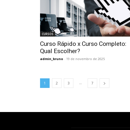
CURSOS
Curso Rápido x Curso Completo:
Qual Escolher?
admin_bruno
-
19 de novembro de 2025
...
1
2
3
7