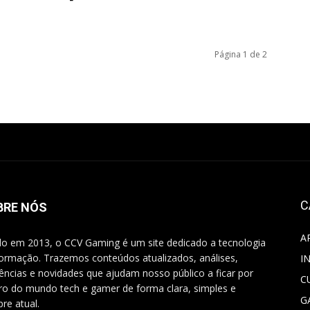
Página 1 de 2
C
BRE NÓS
A
do em 2013, o CCV Gaming é um site dedicado a tecnologia
formação. Trazemos conteúdos atualizados, análises,
I
ências e novidades que ajudam nosso público a ficar por
C
ro do mundo tech e gamer de forma clara, simples e
G
re atual.