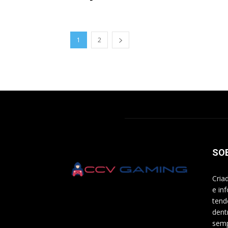
1
2
SO
Cria
e in
tend
dent
semp