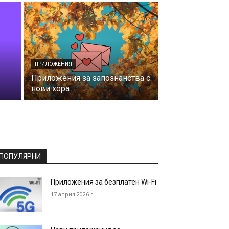
ПРИЛОЖЕНИЯ
Приложения за запознанства с
нови хора
ПОПУЛЯРНИ
Приложения за безплатен Wi-Fi
17 април 2026 г.