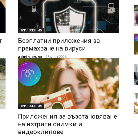
ПРИЛОЖЕНИЯ
т
Безплатни приложения за
премахване на вируси
admin_bruno
-
16 март 2026 г.
ПРИЛОЖЕНИЯ
Приложения за възстановяване
на изтрити снимки и
видеоклипове