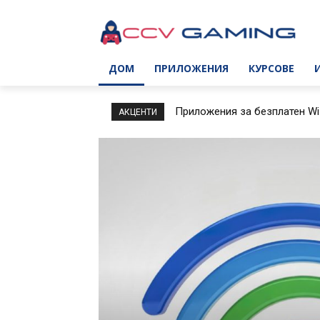
ДОМ
ПРИЛОЖЕНИЯ
КУРСОВЕ
Приложения за безплатен Wi
АКЦЕНТИ