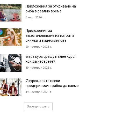
Приложения за откриване на
риба в реално време
4 март 2026 г.
Приложения за
възстановяване на изтрити
снимки и видеоклипове
29 ноември 2025 г.
Бърз курс срещу пълен курс:
кой да изберете?
19 ноември 2025 г.
7 курса, които всеки
предприемач трябва да вземе
19 ноември 2025 г.
Зареди още