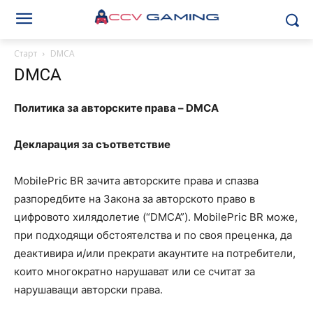
Старт
DMCA
DMCA
Политика за авторските права – DMCA
Декларация за съответствие
MobilePric BR зачита авторските права и спазва
разпоредбите на Закона за авторското право в
цифровото хилядолетие (“DMCA”). MobilePric BR може,
при подходящи обстоятелства и по своя преценка, да
деактивира и/или прекрати акаунтите на потребители,
които многократно нарушават или се считат за
нарушаващи авторски права.