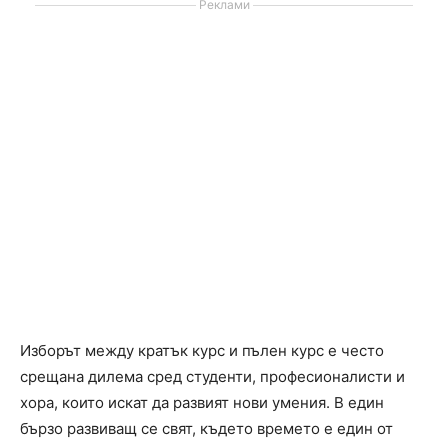
Реклами
Изборът между кратък курс и пълен курс е често
срещана дилема сред студенти, професионалисти и
хора, които искат да развият нови умения. В един
бързо развиващ се свят, където времето е един от