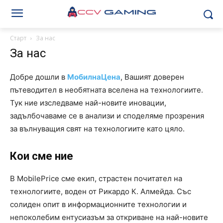
Старт
За нас
За нас
Добре дошли в
МобилнаЦена
, Вашият доверен
пътеводител в необятната вселена на технологиите.
Тук ние изследваме най-новите иновации,
задълбочаваме се в анализи и споделяме прозрения
за вълнуващия свят на технологиите като цяло.
Кои сме ние
В MobilePrice сме екип, страстен почитател на
технологиите, воден от Рикардо К. Алмейда. Със
солиден опит в информационните технологии и
непоколебим ентусиазъм за откриване на най-новите