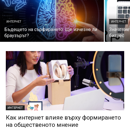
ИНТЕРНЕТ
ИНТЕРНЕТ
Бъдещето на сърфирането: Ще изчезне ли
Значение
браузърът?
бизнес
ИНТЕРНЕТ
Как интернет влияе върху формирането
на общественото мнение