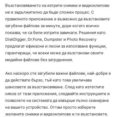
Възстановяването на изтрити снимки и видеоклипове
не е задължително да бъде сложен процес. С
правилното приложение е възможно да възстановите
загубени файлове за минути, дори когато всичко
показва, че са били изтрити завинаги. Решения като
DiskDigger, Dr.Fone, Dumpster и Photo Recovery
предлагат ефикасни и лесни за използване функции,
гарантиращи, че всеки може да възстанови своите
медийни файлове без затруднения.
Ако наскоро сте загубили важни файлове, най-добре е
да действате бързо, тъй като това увеличава
шансовете за възстановяване. След като изтеглите
някое от тези приложения, следвайте инструкциите и
позволете на системата да извърши пълно сканиране
на вашето устройство. Оттам просто изберете
желаните снимки и видеоклипове и ги възстановете.