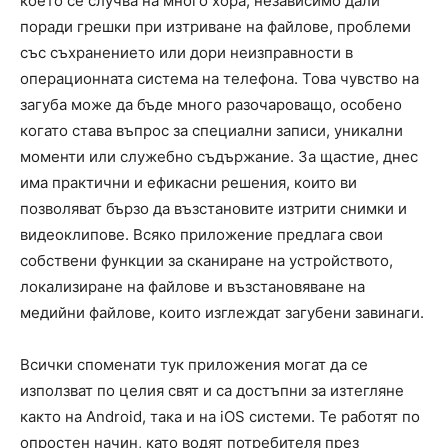
което се случва на много хора, независимо дали
поради грешки при изтриване на файлове, проблеми
със съхранението или дори неизправности в
операционната система на телефона. Това чувство на
загуба може да бъде много разочароващо, особено
когато става въпрос за специални записи, уникални
моменти или служебно съдържание. За щастие, днес
има практични и ефикасни решения, които ви
позволяват бързо да възстановите изтрити снимки и
видеоклипове. Всяко приложение предлага свои
собствени функции за сканиране на устройството,
локализиране на файлове и възстановяване на
медийни файлове, които изглеждат загубени завинаги.
Всички споменати тук приложения могат да се
използват по целия свят и са достъпни за изтегляне
както на Android, така и на iOS системи. Те работят по
опростен начин, като водят потребителя през