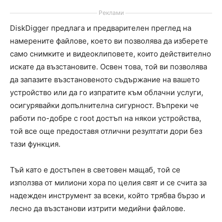
Реклами
DiskDigger предлага и предварителен преглед на
намерените файлове, което ви позволява да изберете
само снимките и видеоклиповете, които действително
искате да възстановите. Освен това, той ви позволява
да запазите възстановеното съдържание на вашето
устройство или да го изпратите към облачни услуги,
осигурявайки допълнителна сигурност. Въпреки че
работи по-добре с root достъп на някои устройства,
той все още предоставя отлични резултати дори без
тази функция.
Тъй като е достъпен в световен мащаб, той се
използва от милиони хора по целия свят и се счита за
надежден инструмент за всеки, който трябва бързо и
лесно да възстанови изтрити медийни файлове.