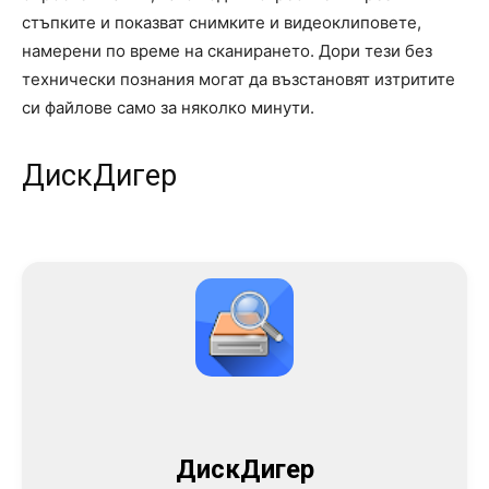
стъпките и показват снимките и видеоклиповете,
намерени по време на сканирането. Дори тези без
технически познания могат да възстановят изтритите
си файлове само за няколко минути.
ДискДигер
ДискДигер