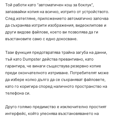
Той работи като “автоматичен кош за боклук”,
запазвайки копия на всичко, изтрито от устройството.
След изтегляне, приложението автоматично започва
да съхранява изтрити изображения, видеоклипове и
други видове файлове, което ви позволява да ги
възстановите само с едно докосване.
Тази функция предотвратява трайна загуба на данни,
тъй като Dumpster действа превантивно, като
гарантира, че винаги съществува резервно копие
преди окончателното изтриване. Потребителят може
да избере колко дълго да се съхраняват файловете,
като го коригира според наличното пространство на
телефона си.
Друго голямо предимство е изключително простият
интерфейс, който улеснява възстановяването на