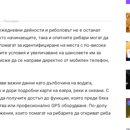
Реклами
ежедневни дейности и риболовът не е останал
то начинаещите, така и опитните рибари могат да
помагат за идентифициране на места с по-висока
ите условия и увеличаване на шансовете им за
може да се направи директно от мобилен телефон,
ви важни данни като дълбочина на водата,
 и дори подробни карти на езера, реки и океани. С
 да получите достъп до функции, които преди бяха
ства или професионално GPS оборудване. По-долу
ения, които помагат на рибарите да откриват риба