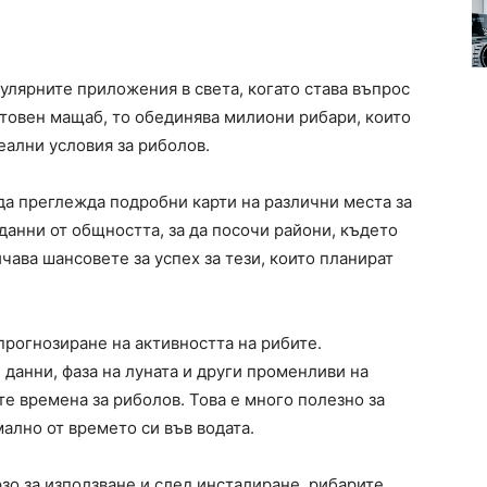
улярните приложения в света, когато става въпрос
етовен мащаб, то обединява милиони рибари, които
еални условия за риболов.
да преглежда подробни карти на различни места за
данни от общността, за да посочи райони, където
чава шансовете за успех за тези, които планират
прогнозиране на активността на рибите.
анни, фаза на луната и други променливи на
те времена за риболов. Това е много полезно за
мално от времето си във водата.
о за използване и след инсталиране, рибарите