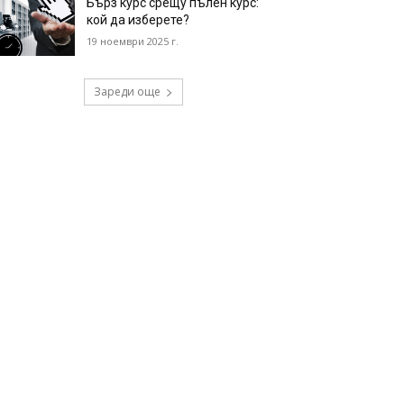
Бърз курс срещу пълен курс:
кой да изберете?
19 ноември 2025 г.
Зареди още