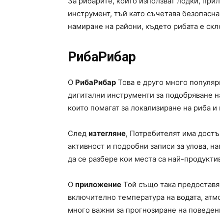
За рибарите, които използват лодки, пр
инструмент, тъй като съчетава безопасн
намиране на райони, където рибата е скл
РибаРибар
O
РибаРибар
Това е друго много популяр
дигитални инструменти за подобряване н
които помагат за локализиране на риба и
След
изтегляне
, Потребителят има достъ
активност и подробни записи за улова, н
да се разбере кои места са най-продукти
O
приложение
Той също така предоставя
включително температура на водата, атмо
много важни за прогнозиране на поведен