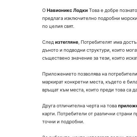
O
Навионикс Лодки
Това е добре познат
предлага изключително подробни морски 
по целия свят.
След
изтегляне
, Потребителят има достъ
дъното и подводни структури, които мога
съществено значение за тези, които иска
Приложението позволява на потребители
маркират конкретни места, където е била
връщат към места, които преди това са д
Друга отличителна черта на това
прилож
карти. Потребители от различни страни п
точни и подробни.