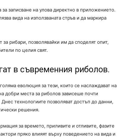
 за записване на улова директно в приложението.
лязва вида на използваната стръв и да маркира
 за рибари, позволявайки им да споделят опит,
ители по целия свят.
гат в съвременния риболов.
голяма еволюция за тези, които се наслаждават на
на добри места за риболов зависеше почти
 Днес технологиите позволяват достъп до данни,
гически решения.
мация за времето, приливите и отливите, фазите
фактори пряко влияят върху поведението на вида и