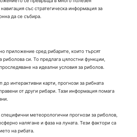
иложението се превръща в много полезен
а навигация със стратегическа информация за
онна да се събира.
но приложение сред рибарите, които търсят
а риболова си. То предлага цялостни функции,
 проследяване на идеални условия за риболов.
п до интерактивни карти, прогнози за рибната
аправени от други рибари. Тази информация помага
вни.
 специфични метеорологични прогнози за риболов,
сферно налягане и фаза на луната. Тези фактори са
ието на рибата.