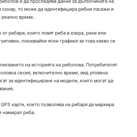
 риболов и да проследява данни за дълбочината на
м сонар, то може да идентифицира рибни пасажи и
 реално време.
от рибари, които ловят риба в езера, реки или
уитивен, показвайки ясни графики за това какво се
аписването на историята на риболова. Потребителят
боловна сесия, включително време, вид уловена
гат за идентифициране на модели, които могат да
вания.
GPS карти, което позволява на рибаря да маркира
е намирал риба.