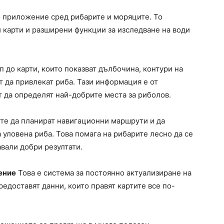
о приложение сред рибарите и моряците. То
карти и разширени функции за изследване на води
п до карти, които показват дълбочина, контури на
т да привлекат риба. Тази информация е от
т да определят най-добрите места за риболов.
те да планират навигационни маршрути и да
 уловена риба. Това помага на рибарите лесно да се
авали добри резултати.
ение
Това е система за постоянно актуализиране на
редоставят данни, които правят картите все по-