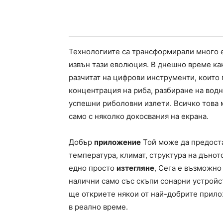
Технологиите са трансформирали много 
извън тази еволюция. В днешно време как
разчитат на цифрови инструменти, които 
концентрация на риба, разбиране на водн
успешни риболовни излети. Всичко това 
само с няколко докосвания на екрана.
Добър
приложение
Той може да предоста
температура, климат, структура на дъното
едно просто
изтегляне
, Сега е възможно
налични само със скъпи сонарни устрой
ще откриете някои от най-добрите прилож
в реално време.