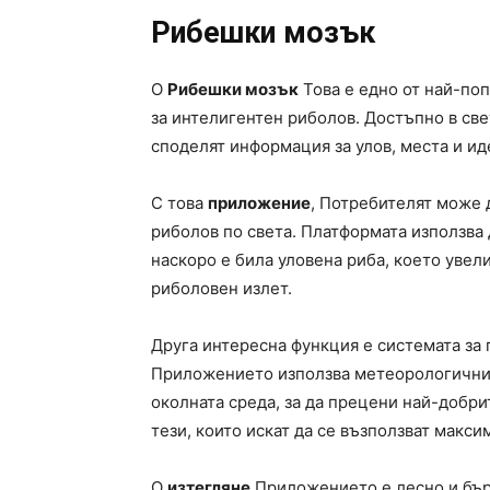
Рибешки мозък
O
Рибешки мозък
Това е едно от най-поп
за интелигентен риболов. Достъпно в св
споделят информация за улов, места и ид
С това
приложение
, Потребителят може 
риболов по света. Платформата използва 
наскоро е била уловена риба, което увели
риболовен излет.
Друга интересна функция е системата за 
Приложението използва метеорологични д
околната среда, за да прецени най-добри
тези, които искат да се възползват макси
O
изтегляне
Приложението е лесно и бърз