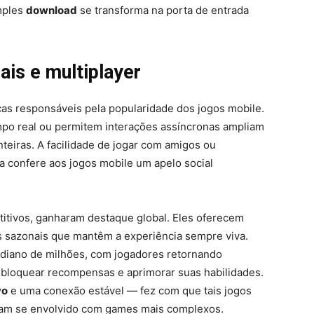
imples
download
se transforma na porta de entrada
ais e multiplayer
rças responsáveis pela popularidade dos jogos mobile.
po real ou permitem interações assíncronas ampliam
eiras. A facilidade de jogar com amigos ou
a confere aos jogos mobile um apelo social
titivos, ganharam destaque global. Eles oferecem
s sazonais que mantêm a experiência sempre viva.
tidiano de milhões, com jogadores retornando
esbloquear recompensas e aprimorar suas habilidades.
vo
e uma conexão estável — fez com que tais jogos
ham se envolvido com games mais complexos.