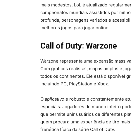
mais modestos. LoL é atualizado regularme
campeonatos mundiais assistidos por milhõ
profunda, personagens variados e acessibi
melhores jogos para jogar online.
Call of Duty: Warzone
Warzone representa uma expansão massiva da
Com gráficos realistas, mapas amplos e joga
todos os continentes. Ele está disponível g
incluindo PC, PlayStation e Xbox.
O
aplicativo
é robusto e constantemente at
especiais. Jogadores do mundo inteiro pode
que permite unir usuários de diferentes pl
quem procura uma experiência de tiro mais 
frenética típica da série Call of Duty.