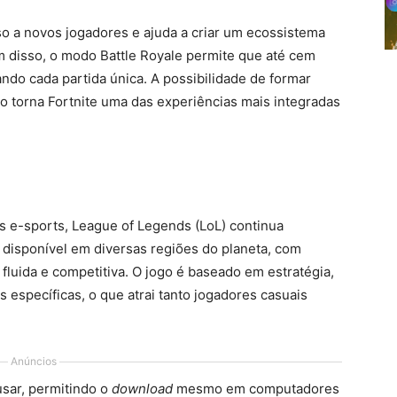
sso a novos jogadores e ajuda a criar um ecossistema
ém disso, o modo Battle Royale permite que até cem
do cada partida única. A possibilidade de formar
torna Fortnite uma das experiências mais integradas
os e-sports, League of Legends (LoL) continua
 disponível em diversas regiões do planeta, com
 fluida e competitiva. O jogo é baseado em estratégia,
 específicas, o que atrai tanto jogadores casuais
Anúncios
usar, permitindo o
download
mesmo em computadores