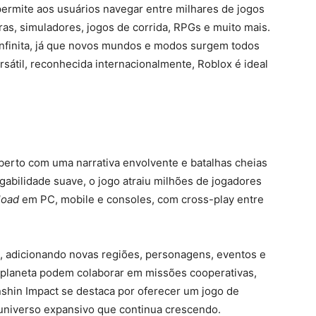
a permite aos usuários navegar entre milhares de jogos
ras, simuladores, jogos de corrida, RPGs e muito mais.
infinita, já que novos mundos e modos surgem todos
rsátil, reconhecida internacionalmente, Roblox é ideal
erto com uma narrativa envolvente e batalhas cheias
gabilidade suave, o jogo atraiu milhões de jogadores
load
em PC, mobile e consoles, com cross-play entre
, adicionando novas regiões, personagens, eventos e
 planeta podem colaborar em missões cooperativas,
enshin Impact se destaca por oferecer um jogo de
 universo expansivo que continua crescendo.