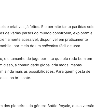
s e criativos já feitos. Ele permite tanto partidas solo
res de várias partes do mundo constroem, exploram e
xtremamente acessível, disponível em praticamente
e mobile, por meio de um
aplicativo
fácil de usar.
do, e o tamanho do jogo permite que ele rode bem em
ém disso, a comunidade global cria mods, mapas
m ainda mais as possibilidades. Para quem gosta de
 escolha brilhante.
 dos pioneiros do gênero Battle Royale, e sua versão