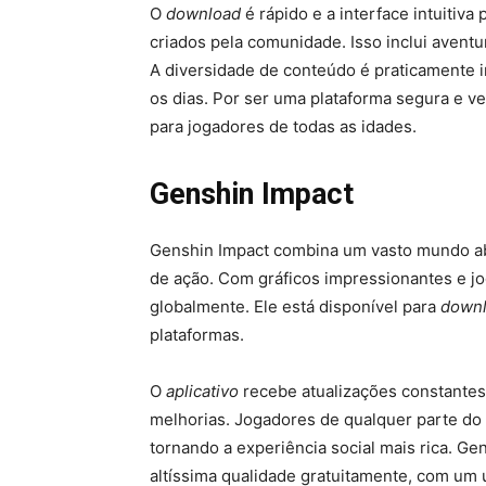
O
download
é rápido e a interface intuitiv
criados pela comunidade. Isso inclui aventu
A diversidade de conteúdo é praticamente 
os dias. Por ser uma plataforma segura e ve
para jogadores de todas as idades.
Genshin Impact
Genshin Impact combina um vasto mundo ab
de ação. Com gráficos impressionantes e jo
globalmente. Ele está disponível para
down
plataformas.
O
aplicativo
recebe atualizações constantes
melhorias. Jogadores de qualquer parte do
tornando a experiência social mais rica. G
altíssima qualidade gratuitamente, com um