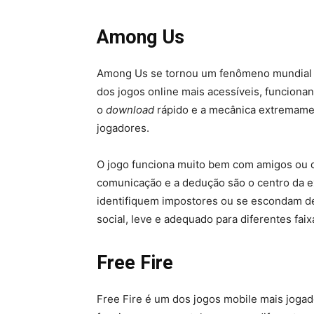
Among Us
Among Us se tornou um fenômeno mundial po
dos jogos online mais acessíveis, funcion
o
download
rápido e a mecânica extremament
jogadores.
O jogo funciona muito bem com amigos ou 
comunicação e a dedução são o centro da ex
identifiquem impostores ou se escondam del
social, leve e adequado para diferentes faix
Free Fire
Free Fire é um dos jogos mobile mais jog