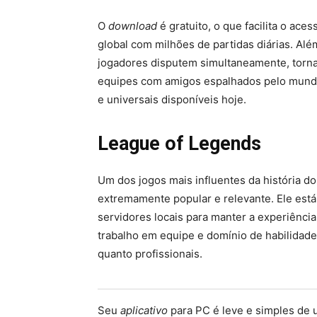
O
download
é gratuito, o que facilita o ace
global com milhões de partidas diárias. Al
jogadores disputem simultaneamente, tornan
equipes com amigos espalhados pelo mundo 
e universais disponíveis hoje.
League of Legends
Um dos jogos mais influentes da história d
extremamente popular e relevante. Ele está
servidores locais para manter a experiência
trabalho em equipe e domínio de habilidades
quanto profissionais.
Seu
aplicativo
para PC é leve e simples de 