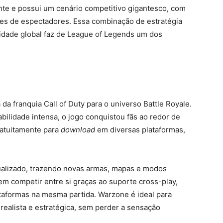
nte e possui um cenário competitivo gigantesco, com
es de espectadores. Essa combinação de estratégia
lidade global faz de League of Legends um dos
 franquia Call of Duty para o universo Battle Royale.
bilidade intensa, o jogo conquistou fãs ao redor de
ratuitamente para
download
em diversas plataformas,
ualizado, trazendo novas armas, mapas e modos
m competir entre si graças ao suporte cross-play,
ataformas na mesma partida. Warzone é ideal para
realista e estratégica, sem perder a sensação